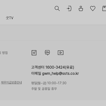
트
굿TV
리 방침
고객센터 1600-3424(유료)
이메일 gwm_help@ssts.co.kr
채무지급보증안내
평일(월~금) 10:00~17:30
주말 및 공휴일 휴무