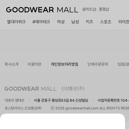
셀렉트샵
폴햄샵
열대야위크
#에어테크
여성
남성
키즈
스포츠
라이
회사소개
이용약관
개인정보처리방침
단체주문문의
입점/
신성통상(주)
대표자 염태순
서울 강동구 풍성로63길 84 신성빌딩
사업자등록번호 104-8
호스팅서비스 신성통상㈜
ⓒ 2026 goodwearmall.com ALL RIGHTS RES