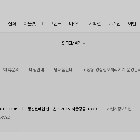
프
잡화
아울렛
브랜드
베스트
기획전
매거진
이벤
SITEMAP
광고제휴문의
매장안내
멤버십안내
고정형 영상정보처리기기 운영관
1-01106
통신판매업 신고번호 2015-서울강동-1890
사업자정보확인
ERVED