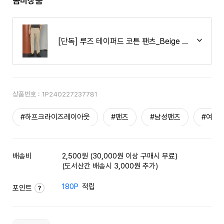
콤비상품
[단독] 루즈 테이퍼드 코튼 팬츠_Beige P10035
상품번호 :
1P240227237781
#하프크라이즈레이아웃
#팬츠
#남성팬츠
#여름
배송비
2,500원 (30,000원 이상 구매시 무료)
(도서산간 배송시 3,000원 추가)
180P
적립
포인트