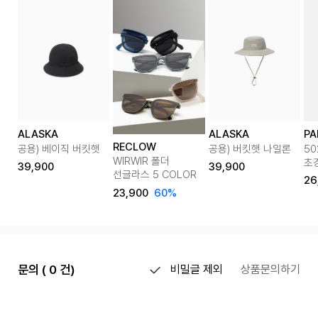
ALASKA
ALASKA
PA
RECLOW
공용) 베이직 버킷햇
공용) 버킷햇 나일론
50
WIRWIR 폴더
초
39,900
39,900
선글라스 5 COLOR
26
23,900
60%
문의 ( 0 건)
비밀글 제외
상품문의하기