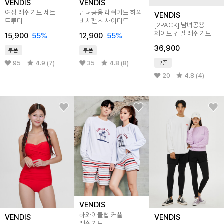
VENDIS
VENDIS
여성 래쉬가드 세트
남녀공용 래쉬가드 하의
VENDIS
트루디
비치팬츠 사이디드
[2PACK] 남녀공용
제이드 긴팔 래쉬가드
15,900
55%
12,900
55%
36,900
쿠폰
쿠폰
95
4.9 (7)
35
4.8 (8)
쿠폰
20
4.8 (4)
VENDIS
하와이클럽 커플
VENDIS
VENDIS
래쉬가드