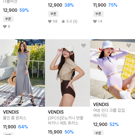
더블비전
12,900
38%
11,900
75%
12,900
59%
쿠폰
쿠폰
쿠폰
58
5.0 (3)
14
8
VENDIS
여성 인디 크롭 집업
VENDIS
VENDIS
래쉬가드
폴인 롱 원피스
[2PCS]모노키니 반팔
비키니 세트 츄러스
12,900
52%
11,900
64%
15,900
50%
쿠폰