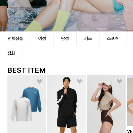
시즌의 한계를 뛰어넘어 모든 것을 바라보는 벤디스
전체상품
여성
남성
키즈
스포츠
스윔웨어라는 시즌성의 한계를 뛰어넘어 모든 스포츠에
활용할 수 있는
잡화
essential 자체가 되기를 소망합니다. 벤디스는 삶의
작은 부분 까지도
함께할 수 있는 브랜드가 되도록 끊임없이 고민하고
BEST ITEM
개발해 나갑니다.
VE