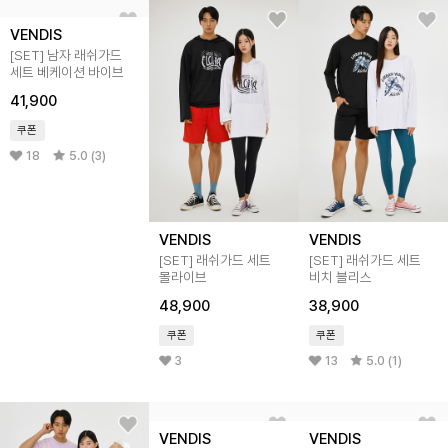
VENDIS
VENDIS
VENDIS
[SET] 남자 래쉬가드
[SET] 래쉬가드 세트
[SET] 래쉬가드 세트
세트 베케이션 바이브
몰라이브
비치 블리스
41,900
48,900
38,900
쿠폰
쿠폰
쿠폰
18
5.0 (3)
3
13
5.0 (1)