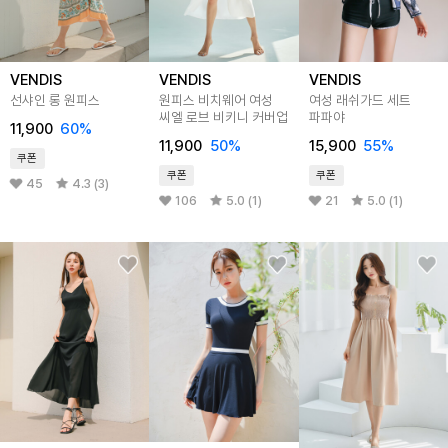
VENDIS
VENDIS
VENDIS
선샤인 롱 원피스
원피스 비치웨어 여성
여성 래쉬가드 세트
씨엘 로브 비키니 커버업
파파야
11,900
60%
11,900
50%
15,900
55%
쿠폰
쿠폰
쿠폰
45
4.3 (3)
106
5.0 (1)
21
5.0 (1)