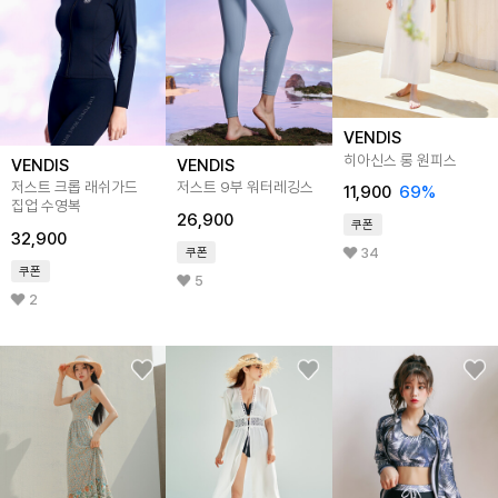
VENDIS
히아신스 롱 원피스
VENDIS
VENDIS
저스트 크롭 래쉬가드
저스트 9부 워터레깅스
11,900
69%
집업 수영복
26,900
쿠폰
32,900
34
쿠폰
쿠폰
5
2