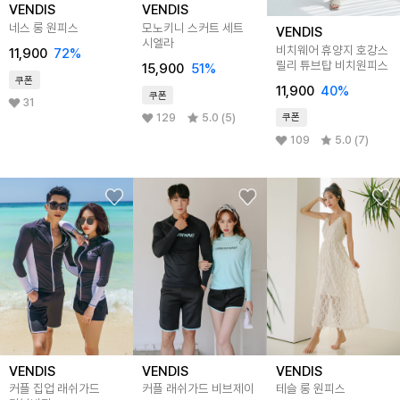
VENDIS
VENDIS
네스 롱 원피스
모노키니 스커트 세트
VENDIS
시엘라
비치웨어 휴양지 호캉스
11,900
72%
릴리 튜브탑 비치원피스
15,900
51%
쿠폰
11,900
40%
쿠폰
31
129
5.0 (5)
쿠폰
109
5.0 (7)
VENDIS
VENDIS
VENDIS
커플 집업 래쉬가드
커플 래쉬가드 비브제이
테슬 롱 원피스