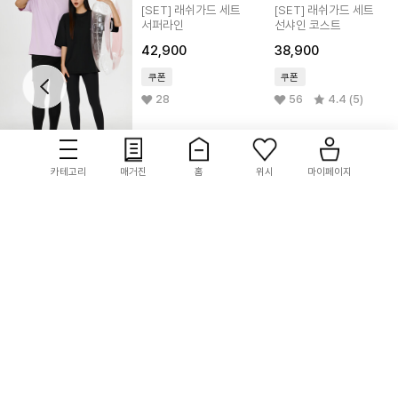
카테고리
매거진
홈
위시
마이페이지
VENDIS
VENDIS
VENDIS
[SET] 래쉬가드 세트
[SET] 래쉬가드 세트
[SET] 래쉬가드 세트
서머 소아레
서퍼라인
선샤인 코스트
39,900
42,900
38,900
쿠폰
쿠폰
쿠폰
7
3.0 (1)
28
56
4.4 (5)