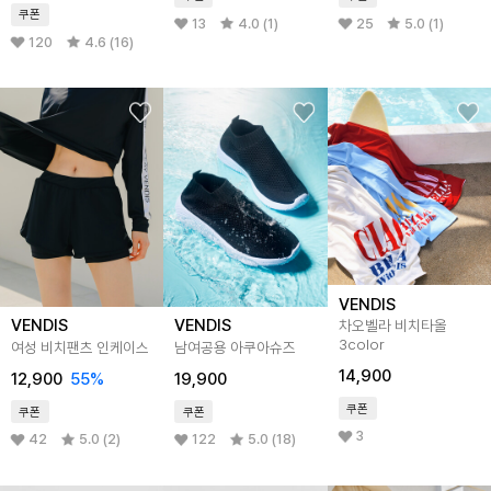
쿠폰
13
4.0 (1)
25
5.0 (1)
120
4.6 (16)
VENDIS
VENDIS
VENDIS
차오벨라 비치타올
3color
여성 비치팬츠 인케이스
남여공용 아쿠아슈즈
14,900
12,900
55%
19,900
쿠폰
쿠폰
쿠폰
3
42
5.0 (2)
122
5.0 (18)