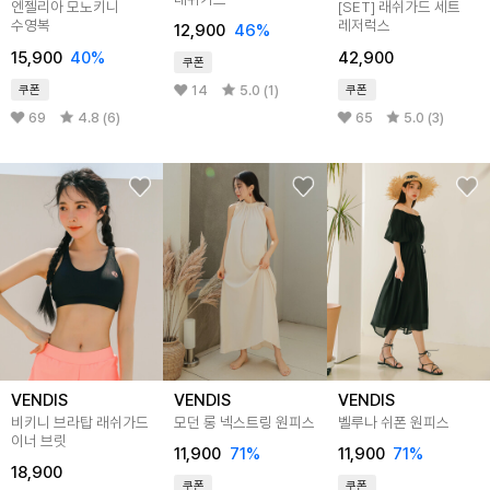
엔젤리아 모노키니
[SET] 래쉬가드 세트
수영복
레저럭스
12,900
46%
15,900
40%
42,900
쿠폰
14
5.0 (1)
쿠폰
쿠폰
69
4.8 (6)
65
5.0 (3)
VENDIS
VENDIS
VENDIS
비키니 브라탑 래쉬가드
모던 롱 넥스트링 원피스
벨루나 쉬폰 원피스
이너 브릿
11,900
71%
11,900
71%
18,900
쿠폰
쿠폰