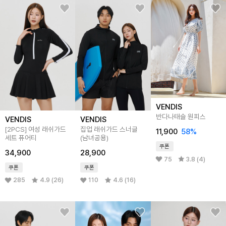
VENDIS
반다나태슬 원피스
VENDIS
VENDIS
[2PCS] 여성 래쉬가드
집업 래쉬가드 스너글
11,900
58%
세트 퓨어티
(남녀공용)
쿠폰
34,900
28,900
75
3.8 (4)
쿠폰
쿠폰
285
4.9 (26)
110
4.6 (16)