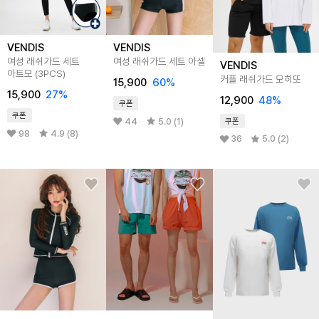
VENDIS
VENDIS
여성 래쉬가드 세트
여성 래쉬가드 세트 아셀
VENDIS
아트모 (3PCS)
커플 래쉬가드 모히또
15,900
60%
15,900
27%
12,900
48%
쿠폰
쿠폰
44
5.0 (1)
쿠폰
98
4.9 (8)
36
5.0 (2)