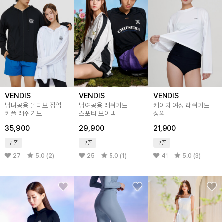
VENDIS
VENDIS
VENDIS
남녀공용 몰디브 집업
남여공용 래쉬가드
케이지 여성 래쉬가드
커플 래쉬가드
스포티 브이넥
상의
35,900
29,900
21,900
쿠폰
쿠폰
쿠폰
27
5.0 (2)
25
5.0 (1)
41
5.0 (3)