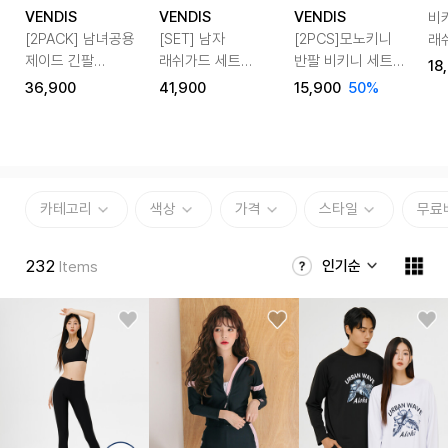
VENDIS
VENDIS
VENDIS
비
[2PACK] 남녀공용
[SET] 남자
[2PCS]모노키니
래
제이드 긴팔
래쉬가드 세트
반팔 비키니 세트
18
래쉬가드
베케이션 바이브
츄러스
36,900
41,900
15,900
50%
카테고리
색상
가격
스타일
무료
232
인기순
Items