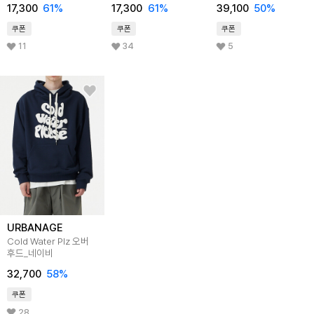
17,300
61%
17,300
61%
39,100
50%
쿠폰
쿠폰
쿠폰
11
34
5
URBANAGE
URBANAGE
Cold Water Plz 오버
Cold Water Plz 오버
후드_올리브그린
후드_차콜
32,700
58%
32,700
58%
쿠폰
쿠폰
8
5.0 (2)
11
URBANAGE
Cold Water Plz 오버
후드_네이비
32,700
58%
쿠폰
28