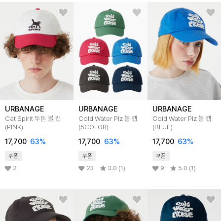
URBANAGE
URBANAGE
URBANAGE
Cat Spirit 투톤 볼 캡
Cold Water Plz 볼 캡
Cold Water Plz 볼 캡
(PINK)
(5COLOR)
(BLUE)
17,700
63%
17,700
63%
17,700
63%
쿠폰
쿠폰
쿠폰
2
23
3.0 (1)
9
5.0 (1)