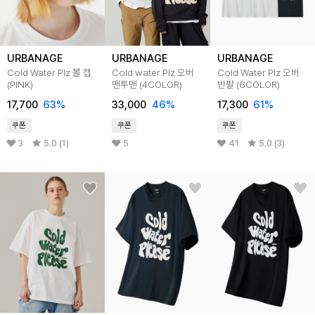
URBANAGE
URBANAGE
URBANAGE
Cold Water Plz 볼 캡
Cold water Plz 오버
Cold Water Plz 오버
(PINK)
맨투맨 (4COLOR)
반팔 (6COLOR)
17,700
63%
33,000
46%
17,300
61%
쿠폰
쿠폰
쿠폰
3
5.0 (1)
5
41
5.0 (3)