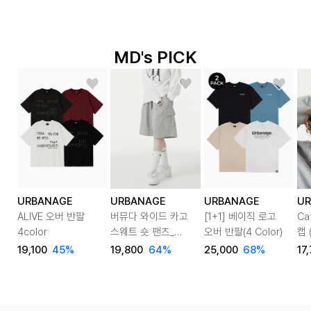
MD's PICK
URBANAGE
URBANAGE
URBANAGE
UR
ALIVE 오버 반팔
버뮤다 와이드 카고
[1+1] 베이직 로고
Ca
4color
스웨트 숏 팬츠_
오버 반팔(4 Color)
캡 
그레이
19,100
45%
19,800
64%
25,000
68%
17