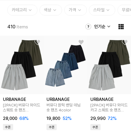
카테고리
색상
가격
스타일
무료
410
인기순
Items
URBANAGE
URBANAGE
URBANAGE
[2PACK] 버뮤다 와이드
버뮤다 원턱 밴딩 데님
[2PACK] 버뮤다 와이드
스웨트 숏 팬츠
숏 팬츠 4color
카고 스웨트 숏 팬츠
(3COLOR)
(3COLOR)
28,000
68%
19,800
52%
29,990
72%
쿠폰
쿠폰
쿠폰