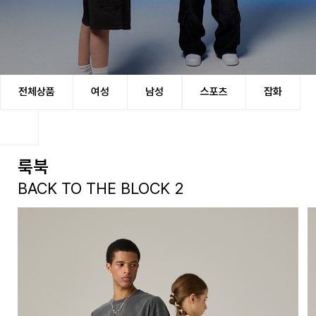
어반에이지(URBANAGE)는 급격하게 변화하는
전체상품
여성
남성
스포츠
잡화
현시대의 중심에서 일상에 스며드는 편안함을 추구하는
패션 브랜드입니다.
룩북
BACK TO THE BLOCK 2