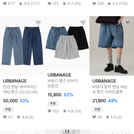
677
4.9 (177)
123
4.7 (33)
338
4.9 (115)
URBANAGE
URBANAGE
URBANAGE
버뮤다 팬츠 반바지
모음전
린넨 밴딩 세미와이드
버뮤다 원턱 밴딩 데님
데님 팬츠 (2COLOR)
숏 팬츠 라이트블루
15,800
62%
30,000
53%
21,800
48%
쿠폰
쿠폰
쿠폰
102
4.8 (19)
47
4.8 (4)
29
5.0 (2)