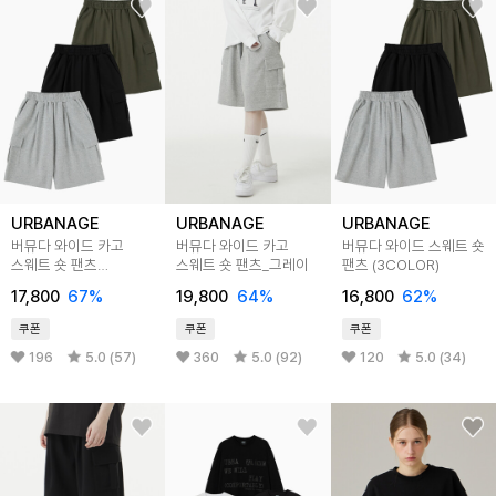
URBANAGE
URBANAGE
URBANAGE
버뮤다 와이드 카고
버뮤다 와이드 카고
버뮤다 와이드 스웨트 숏
스웨트 숏 팬츠
스웨트 숏 팬츠_그레이
팬츠 (3COLOR)
(3COLOR)
17,800
67%
19,800
64%
16,800
62%
쿠폰
쿠폰
쿠폰
196
5.0 (57)
360
5.0 (92)
120
5.0 (34)