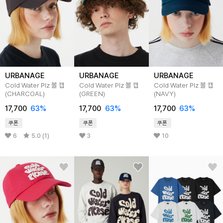
URBANAGE
URBANAGE
URBANAGE
Cold Water Plz 볼 캡
Cold Water Plz 볼 캡
Cold Water Plz 볼 캡
(CHARCOAL)
(GREEN)
(NAVY)
17,700
63%
17,700
63%
17,700
63%
쿠폰
쿠폰
쿠폰
6
5.0 (1)
3
10