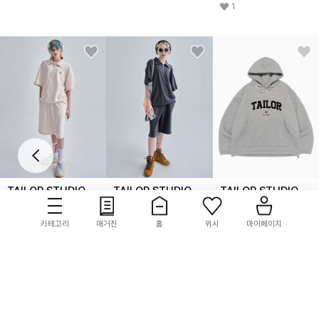
1
TAILOR STUDIO
TAILOR STUDIO
TAILOR STUDIO
[SET] 트레이닝 테니스
[SET] 트레이닝 테니스
[기모/NO기모] 볼드
하프 집업 (아이보리)
하프 집업 (차콜)
심볼 로고 스트링 후드
카테고리
매거진
홈
위시
마이페이지
(그레이)
19,900
83%
19,900
83%
42,000
30%
쿠폰
쿠폰
쿠폰
4