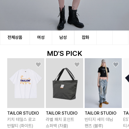
TAILOR STUDIO(테일러 스튜디오)는 이전 시대의
전체상품
여성
남성
잡화
전통적인 스타일을 의미하는 "올드스쿨" 스타일의
심플한 느낌의 브랜드입니다.
MD'S PICK
TAILOR STUDIO
TAILOR STUDIO
TAILOR STUDIO
TA
키치 테일스 로고
라벨 패치 포인트
빈티지 세미 데님
ES
반팔티 (화이트)
쇼퍼백 (차콜)
팬츠 (블루)
티