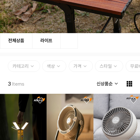
코베아는 안전하고 간편한 레저, 아웃도어 용품들을
전체상품
라이프
전개합니다.
카테고리
색상
가격
스타일
무료
3
신상품순
Items