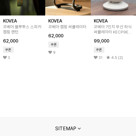
KOVEA
KOVEA
KOVEA
코베아 블루투스 스피커
코베아 캠핑 써큘레이터
코베아 7인치 무선 좌식
캠핑 랜턴
써큘레이터 KECP9EF-
62,000
04
62,000
99,000
쿠폰
쿠폰
쿠폰
9
3
31
4.5 (2)
SITEMAP