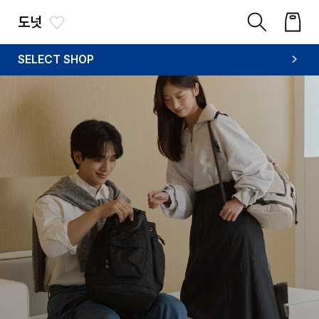
도넛
SELECT SHOP