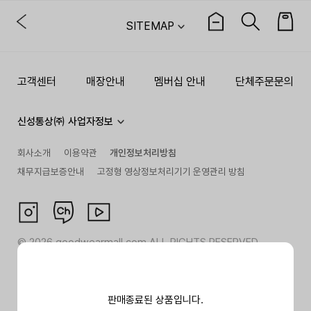
SITEMAP
고객센터
매장안내
멤버십 안내
단체주문문의
신성통상㈜ 사업자정보
회사소개
이용약관
개인정보처리방침
채무지급보증안내
고정형 영상정보처리기기 운영관리 방침
©
2026
goodwearmall.com ALL RIGHTS RESERVED
판매종료된 상품입니다.