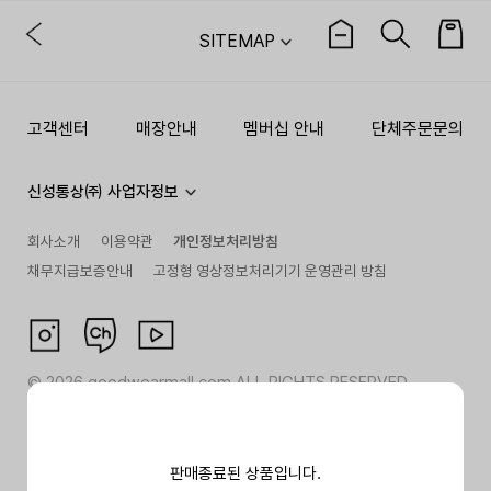
SITEMAP
고객센터
매장안내
멤버십 안내
단체주문문의
신성통상㈜ 사업자정보
회사소개
이용약관
개인정보처리방침
채무지급보증안내
고정형 영상정보처리기기 운영관리 방침
©
2026
goodwearmall.com ALL RIGHTS RESERVED
판매종료된 상품입니다.