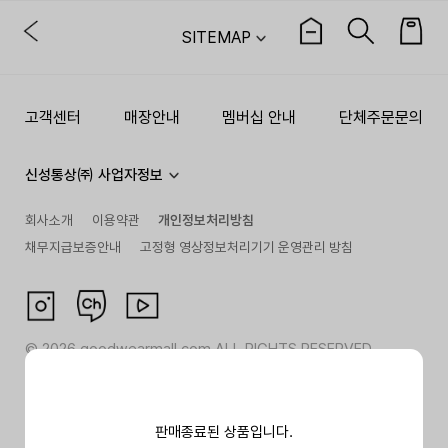
SITEMAP
고객센터
매장안내
멤버십 안내
단체주문문의
신성통상㈜ 사업자정보
회사소개
이용약관
개인정보처리방침
채무지급보증안내
고정형 영상정보처리기기 운영관리 방침
©
2026
goodwearmall.com ALL RIGHTS RESERVED
판매종료된 상품입니다.