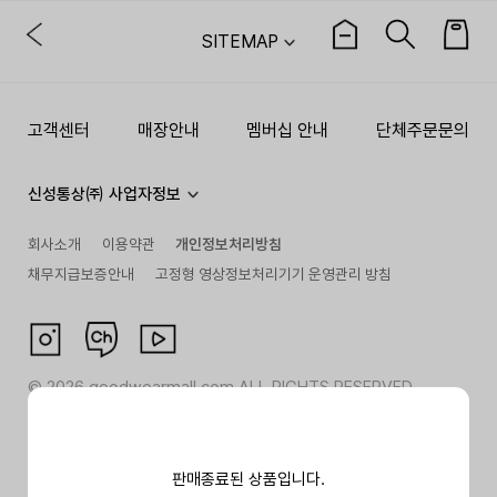
SITEMAP
고객센터
매장안내
멤버십 안내
단체주문문의
신성통상㈜ 사업자정보
회사소개
이용약관
개인정보처리방침
채무지급보증안내
고정형 영상정보처리기기 운영관리 방침
©
2026
goodwearmall.com ALL RIGHTS RESERVED
판매종료된 상품입니다.