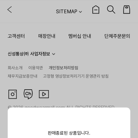
SITEMAP
고객센터
매장안내
멤버십 안내
단체주문문의
신성통상㈜ 사업자정보
회사소개
이용약관
개인정보처리방침
채무지급보증안내
고정형 영상정보처리기기 운영관리 방침
©
2026
goodwearmall.com ALL RIGHTS RESERVED
판매종료된 상품입니다.