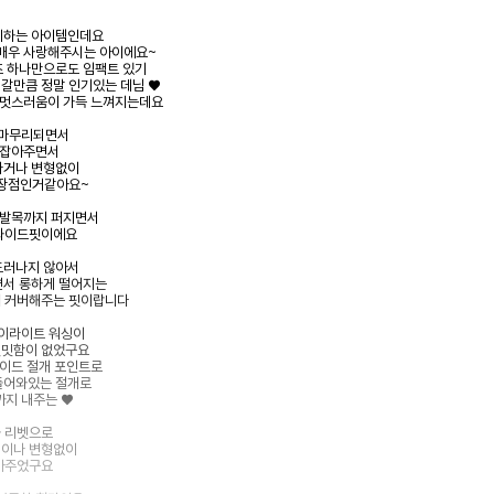
지하는 아이템인데요
 매우 사랑해주시는 아이에요~
츠 하나만으로도 임팩트 있기
갈만큼 정말 인기있는 데님 ♥
 멋스러움이 가득 느껴지는데요
 마무리되면서
 잡아주면서
나거나 변형없이
 장점인거같아요~
 발목까지 퍼지면서
 와이드핏이에요
드러나지 않아서
면서 롱하게 떨어지는
히 커버해주는 핏이랍니다
하이라이트 워싱이
밋밋함이 없었구요
사이드 절개 포인트로
들어와있는 절개로
까지 내주는 ♥
과 리벳으로
림이나 변형없이
잡아주었구요