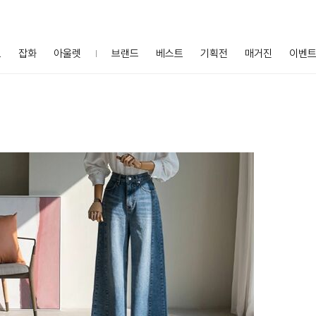
프
잡화
아울렛
브랜드
베스트
기획전
매거진
이벤