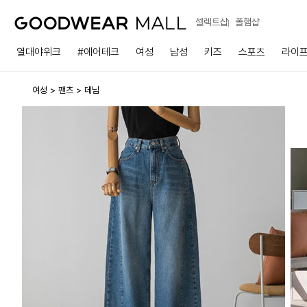
셀렉트샵
폴햄샵
열대야위크
#에어테크
여성
남성
키즈
스포츠
라이
여성
팬츠
데님