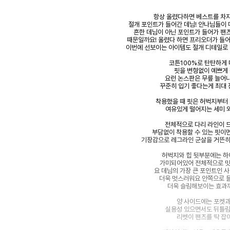
항상 올렸다하면 베스트를 차
절개 포인트가 들어간 데님! 안나님들이
흔한 데님이 아닌 포인트가 들어가 팬
때문일까요! 올렸다 하면 프리오더가 들어
이번에 선보이는 아이템도 절개 디테일로
코튼100%로 탄탄하게
핏을 변형없이 예쁘게
요런 논스판은 무릎 늘어
꾸준히 입기 좋다는게 최대
착용했을 때 핏은 허벅지부터
여유있게 떨어지는 세미
전체적으로 다리 라인이 
부담없이 착용할 수 있는 핏이
기장감으로 레그라인 군살을 거뜬
허벅지와 힙 뒷부분에는 
가미되어있어 전체적으로 
요 데님의 가장 큰 포인트인 
더욱 멋스러워요 안쪽으로 
더욱 슬림해보이는 효과
양 사이드에는 포켓
실용성 있으면서도 뒤틀
리벳이 팬츠를 딱 