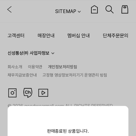
SITEMAP
고객센터
매장안내
멤버십 안내
단체주문문의
신성통상㈜ 사업자정보
회사소개
이용약관
개인정보처리방침
채무지급보증안내
고정형 영상정보처리기기 운영관리 방침
©
2026
goodwearmall.com ALL RIGHTS RESERVED
판매종료된 상품입니다.