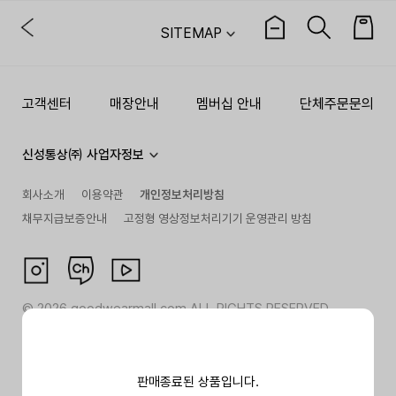
SITEMAP
고객센터
매장안내
멤버십 안내
단체주문문의
신성통상㈜ 사업자정보
회사소개
이용약관
개인정보처리방침
채무지급보증안내
고정형 영상정보처리기기 운영관리 방침
©
2026
goodwearmall.com ALL RIGHTS RESERVED
판매종료된 상품입니다.