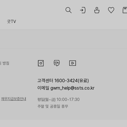
트
굿TV
리 방침
고객센터 1600-3424(유료)
이메일 gwm_help@ssts.co.kr
채무지급보증안내
평일(월~금) 10:00~17:30
주말 및 공휴일 휴무