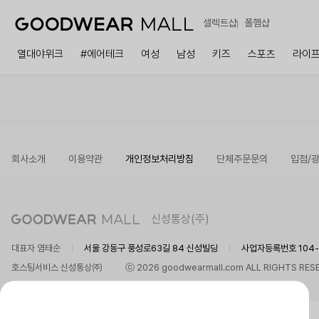
셀렉트샵
폴햄샵
열대야위크
#에어테크
여성
남성
키즈
스포츠
라이
회사소개
이용약관
개인정보처리방침
단체주문문의
입점/
신성통상(주)
대표자 염태순
서울 강동구 풍성로63길 84 신성빌딩
사업자등록번호 104-8
호스팅서비스 신성통상㈜
ⓒ 2026 goodwearmall.com ALL RIGHTS RES