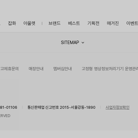
프
잡화
아울렛
브랜드
베스트
기획전
매거진
이벤
SITEMAP
광고제휴문의
매장안내
멤버십안내
고정형 영상정보처리기기 운영관
1-01106
통신판매업 신고번호 2015-서울강동-1890
사업자정보확인
ERVED