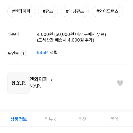
#엔와이피
#팬츠
#데님팬츠
#와이드팬츠
배송비
4,000원 (50,000원 이상 구매시 무료)
(도서산간 배송시 4,000원 추가)
645P
적립
포인트
엔와이피
N.Y.P.
상품정보
리뷰
추천
문의
0