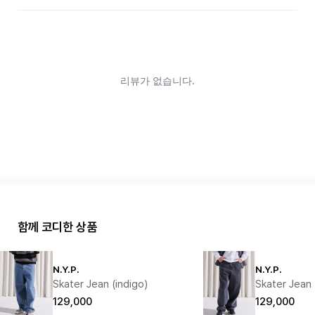
함께 코디한 상품
N.Y.P.
N.Y.P.
Skater Jean (indigo)
Skater Jean 
129,000
129,000