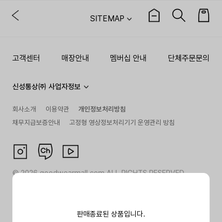
SITEMAP
고객센터
매장안내
멤버십 안내
단체주문문의
신성통상㈜ 사업자정보
회사소개
이용약관
개인정보처리방침
채무지급보증안내
고정형 영상정보처리기기 운영관리 방침
©
2026
goodwearmall.com ALL RIGHTS RESERVED
판매종료된 상품입니다.