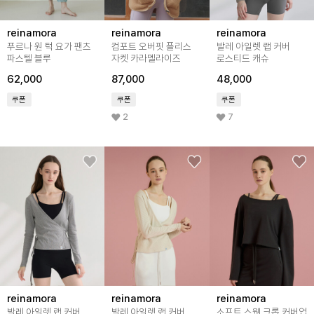
reinamora
reinamora
reinamora
푸르나 원 턱 요가 팬츠
컴포트 오버핏 플리스
발레 아일렛 랩 커버
파스텔 블루
자켓 카라멜라이즈
로스티드 캐슈
62,000
87,000
48,000
쿠폰
쿠폰
쿠폰
2
7
reinamora
reinamora
reinamora
발레 아일렛 랩 커버
발레 아일렛 랩 커버
소프트 스웻 크롭 커버업