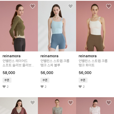
reinamora
reinamora
reinamora
언밸런스 레이어드
언밸런스 스트랩 크롭
언밸런스 스트랩 크롭
소프트 슬리브 올리브
탱크 스파 블루
탱크 화이트
피스타치오
58,000
56,000
56,000
쿠폰
쿠폰
쿠폰
2
2
2