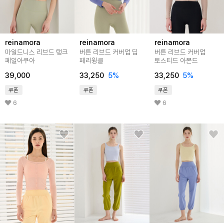
reinamora
reinamora
reinamora
마일드니스 리브드 탱크
버튼 리브드 커버업 딥
버튼 리브드 커버업
페일아쿠아
페리윙클
토스티드 아몬드
39,000
33,250
5%
33,250
5%
쿠폰
쿠폰
쿠폰
6
6