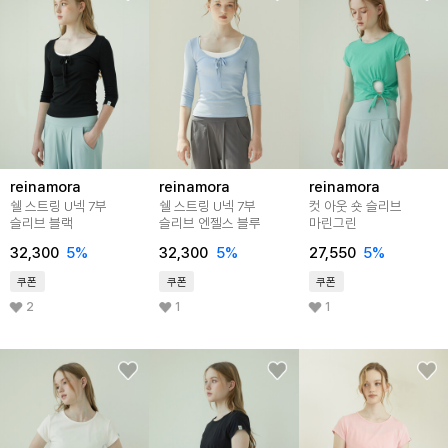
reinamora
reinamora
reinamora
쉘 스트링 U넥 7부
쉘 스트링 U넥 7부
컷 아웃 숏 슬리브
슬리브 블랙
슬리브 엔젤스 블루
마린그린
32,300
5%
32,300
5%
27,550
5%
쿠폰
쿠폰
쿠폰
2
1
1