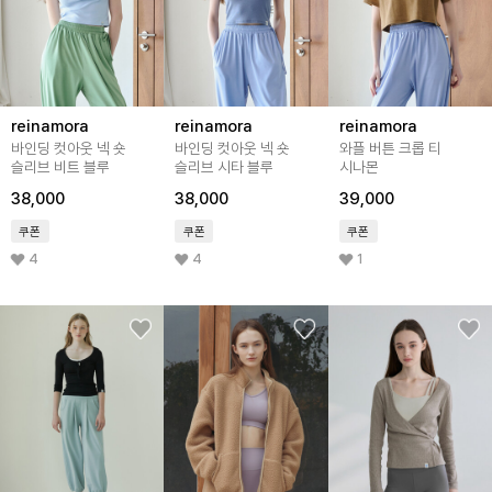
reinamora
reinamora
reinamora
바인딩 컷아웃 넥 숏
바인딩 컷아웃 넥 숏
와플 버튼 크롭 티
슬리브 비트 블루
슬리브 시타 블루
시나몬
38,000
38,000
39,000
쿠폰
쿠폰
쿠폰
4
4
1