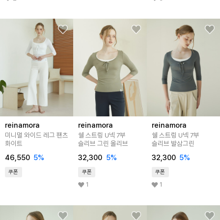
reinamora
reinamora
reinamora
미니멀 와이드 레그 팬츠
쉘 스트링 U넥 7부
쉘 스트링 U넥 7부
화이트
슬리브 그린 올리브
슬리브 발삼그린
46,550
5%
32,300
5%
32,300
5%
쿠폰
쿠폰
쿠폰
1
1