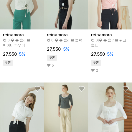
reinamora
reinamora
reinamora
컷 아웃 숏 슬리브
컷 아웃 숏 슬리브 블랙
컷 아웃 숏 슬리브 핑크
베이비 파우더
솔트
27,550
5%
27,550
5%
27,550
5%
쿠폰
쿠폰
쿠폰
5
2