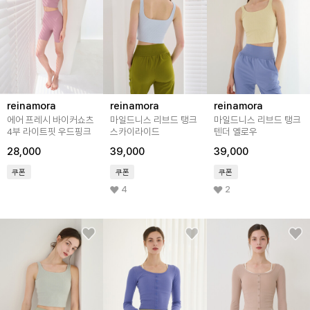
reinamora
reinamora
reinamora
에어 프레시 바이커쇼츠
마일드니스 리브드 탱크
마일드니스 리브드 탱크
4부 라이트핏 우드핑크
스카이라이드
텐더 옐로우
28,000
39,000
39,000
쿠폰
쿠폰
쿠폰
4
2