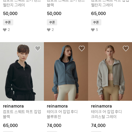
멜란지 그레이
블랙
멜란지 그레이
50,000
50,000
65,000
쿠폰
쿠폰
쿠폰
2
2
5
reinamora
reinamora
reinamora
컴포트 스웨트 하프 집업
테이크 어 집업 후디
테이크 어 집업 후디
블랙
블루퓨전
크리스탈 그레이
65,000
74,000
74,000