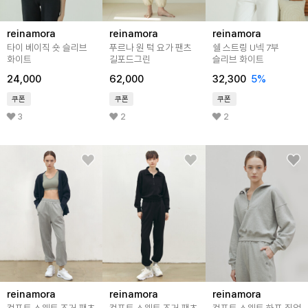
reinamora
reinamora
reinamora
타이 베이직 숏 슬리브
푸르나 원 턱 요가 팬츠
쉘 스트링 U넥 7부
화이트
길포드그린
슬리브 화이트
24,000
62,000
32,300
5%
쿠폰
쿠폰
쿠폰
3
2
2
reinamora
reinamora
reinamora
컴포트 스웨트 조거 팬츠
컴포트 스웨트 조거 팬츠
컴포트 스웨트 하프 집업