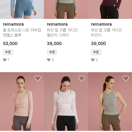
reinamora
reinamora
reinamora
웜 트위스트 니트 커버업
파인 립 크롭 가디건
파인 립 크롭 가디건
엔젤스 블루
멜란지 그레이
버건디
53,000
39,000
39,000
쿠폰
쿠폰
쿠폰
1
2
2