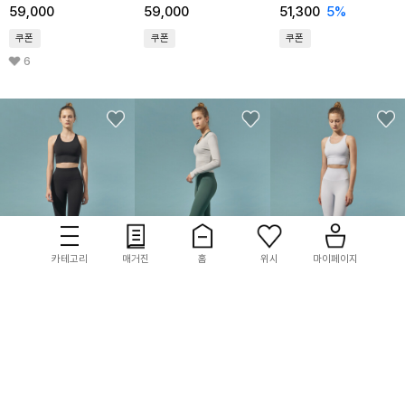
59,000
59,000
51,300
5%
쿠폰
쿠폰
쿠폰
6
카테고리
매거진
홈
위시
마이페이지
reinamora
reinamora
reinamora
5원소 팬츠 플러스 하이
5원소 팬츠 플러스 하이
5원소 팬츠 플러스 하이
&롱 블랙
&롱 스모크 그린
&롱 아이스드 실버
51,300
5%
51,300
5%
51,300
5%
쿠폰
쿠폰
쿠폰
3
1