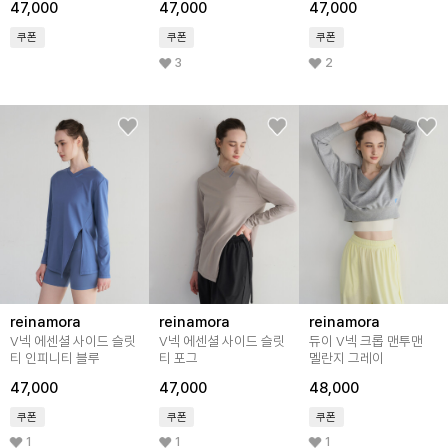
47,000
47,000
47,000
쿠폰
쿠폰
쿠폰
3
2
reinamora
reinamora
reinamora
V넥 에센셜 사이드 슬릿
V넥 에센셜 사이드 슬릿
듀이 V넥 크롭 맨투맨
티 인피니티 블루
티 포그
멜란지 그레이
47,000
47,000
48,000
쿠폰
쿠폰
쿠폰
1
1
1