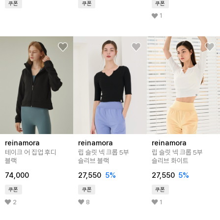
쿠폰
쿠폰
쿠폰
1
reinamora
reinamora
reinamora
테이크 어 집업 후디
립 슬릿 넥 크롭 5부
립 슬릿 넥 크롭 5부
블랙
슬리브 블랙
슬리브 화이트
74,000
27,550
5%
27,550
5%
쿠폰
쿠폰
쿠폰
2
8
1