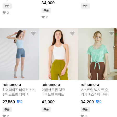
34,000
쿠폰
쿠폰
쿠폰
2
2
reinamora
reinamora
reinamora
하이라이즈 바이커 쇼츠
에센셜 크롭 탱크
V 스트랩 넥 노트 숏
3부 스프링 레이크
라이트핏 화이트
커버 비스케이 그린
27,550
5%
42,000
34,200
5%
쿠폰
쿠폰
쿠폰
2
3