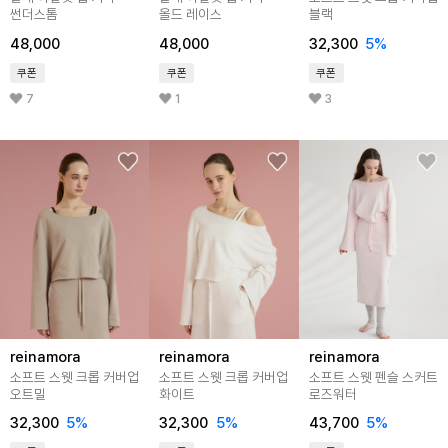
썬더스톰
올드 레이스
블랙
48,000
48,000
32,300
5%
쿠폰
쿠폰
쿠폰
7
1
3
reinamora
reinamora
reinamora
소프트 스웻 크롭 커버업
소프트 스웻 크롭 커버업
소프트 스웻 펜슬 스커트
오트밀
화이트
로즈워터
32,300
5%
32,300
5%
43,700
5%