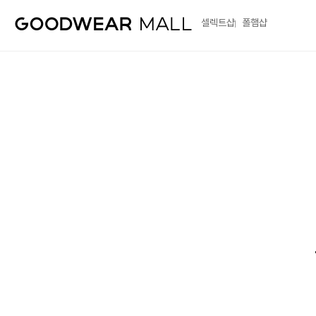
셀렉트샵
폴햄샵