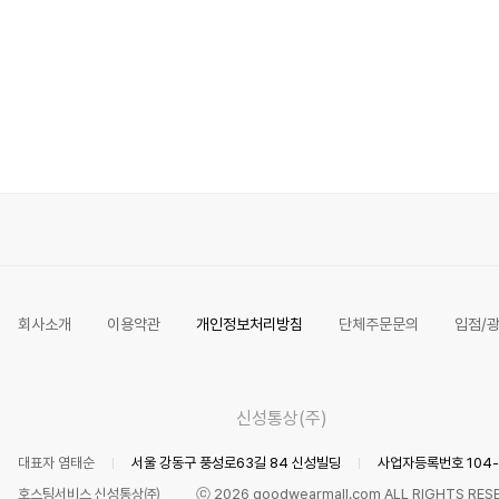
회사소개
이용약관
개인정보처리방침
단체주문문의
입점/
신성통상(주)
대표자 염태순
서울 강동구 풍성로63길 84 신성빌딩
사업자등록번호 104-8
호스팅서비스 신성통상㈜
ⓒ 2026 goodwearmall.com ALL RIGHTS RES