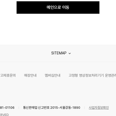
메인으로 이동
SITEMAP
광고제휴문의
매장안내
멤버십안내
고정형 영상정보처리기기 운영관
1-01106
통신판매업 신고번호 2015-서울강동-1890
사업자정보확인
ERVED