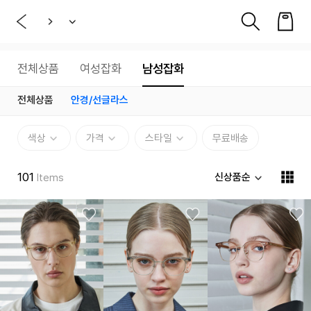
전체상품
여성잡화
남성잡화
전체상품
안경/선글라스
색상
가격
스타일
무료배송
101
신상품순
Items