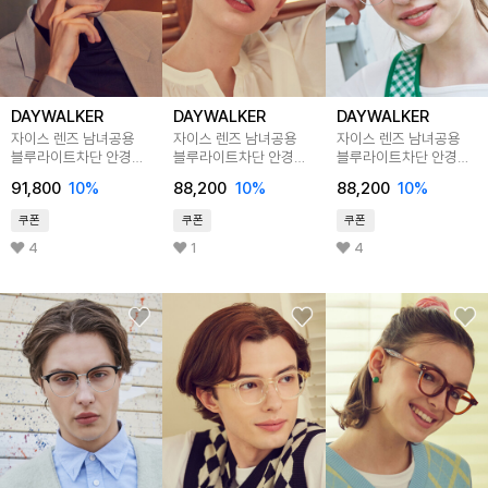
DAYWALKER
DAYWALKER
DAYWALKER
자이스 렌즈 남녀공용
자이스 렌즈 남녀공용
자이스 렌즈 남녀공용
블루라이트차단 안경
블루라이트차단 안경
블루라이트차단 안경
ROBB C5-1
SMITH 14
TED C17
91,800
10%
88,200
10%
88,200
10%
쿠폰
쿠폰
쿠폰
4
1
4