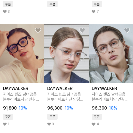
쿠폰
쿠폰
쿠폰
3
7
DAYWALKER
DAYWALKER
DAYWALKER
자이스 렌즈 남녀공용
자이스 렌즈 남녀공용
자이스 렌즈 남녀공용
블루라이트차단 안경
블루라이트차단 안경
블루라이트차단 안경
BOBBY C5-1
DANIEL C17
DANIEL C3
91,800
10%
96,300
10%
96,300
10%
쿠폰
쿠폰
쿠폰
1
3
4