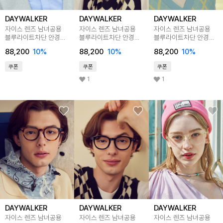
DAYWALKER
DAYWALKER
DAYWALKER
자이스 렌즈 남녀공용
자이스 렌즈 남녀공용
자이스 렌즈 남녀공용
블루라이트차단 안경
블루라이트차단 안경
블루라이트차단 안경
TED C5
TIMOTHEE C15
TIMOTHEE C4
88,200
10%
88,200
10%
88,200
10%
쿠폰
쿠폰
쿠폰
1
1
DAYWALKER
DAYWALKER
DAYWALKER
자이스 렌즈 남녀공용
자이스 렌즈 남녀공용
자이스 렌즈 남녀공용