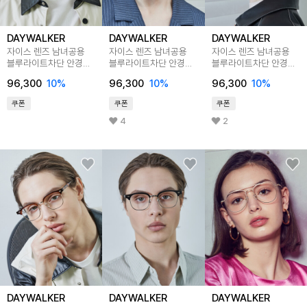
DAYWALKER
DAYWALKER
DAYWALKER
자이스 렌즈 남녀공용
자이스 렌즈 남녀공용
자이스 렌즈 남녀공용
블루라이트차단 안경
블루라이트차단 안경
블루라이트차단 안경
FITZ C15
FITZ C3
FITZ C4
96,300
10%
96,300
10%
96,300
10%
쿠폰
쿠폰
쿠폰
4
2
DAYWALKER
DAYWALKER
DAYWALKER