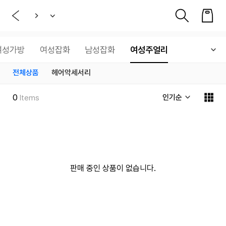
여성가방
여성잡화
남성잡화
여성주얼리
전체상품
헤어악세서리
0
인기순
Items
판매 중인 상품이 없습니다.