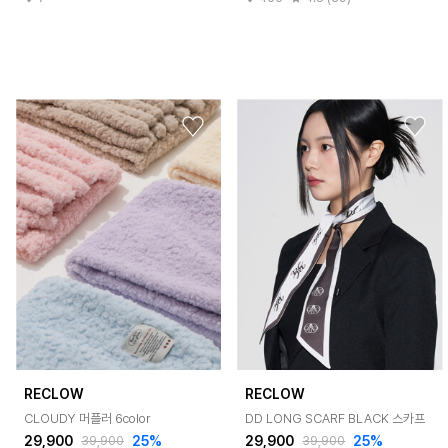
RECLOW
RECLOW
CLOUDY 머플러 6color
DD LONG SCARF BLACK 스카프
29,900
25%
29,900
25%
39,900
39,900