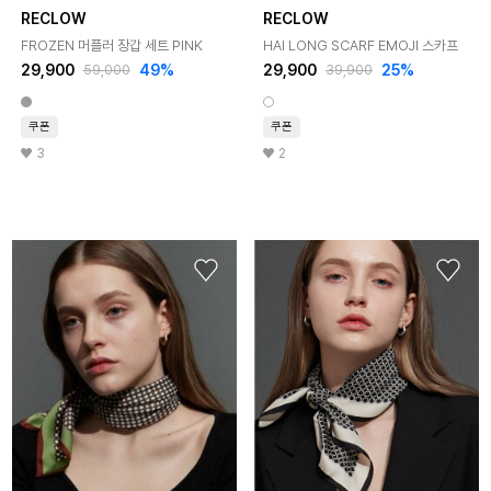
RECLOW
RECLOW
FROZEN 머플러 장갑 세트 PINK
HAI LONG SCARF EMOJI 스카프
29,900
49%
29,900
25%
59,000
39,900
쿠폰
쿠폰
3
2