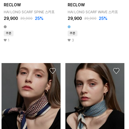
RECLOW
RECLOW
HAI LONG SCARF SPINE 스카프
HAI LONG SCARF WAVE 스카프
29,900
25%
29,900
25%
39,900
39,900
쿠폰
쿠폰
1
3