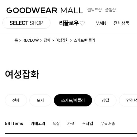
셀렉트샵
폴햄샵
리끌로우
MAIN
전체상품
홈
RECLOW
잡화
여성잡화
스카프/머플러
여성잡화
전체
모자
스카프/머플러
장갑
안경/
54 Items
카테고리
색상
가격
스타일
무료배송