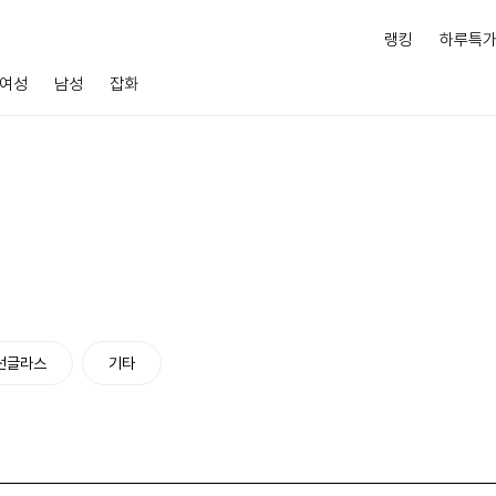
랭킹
하루특
여성
남성
잡화
선글라스
기타