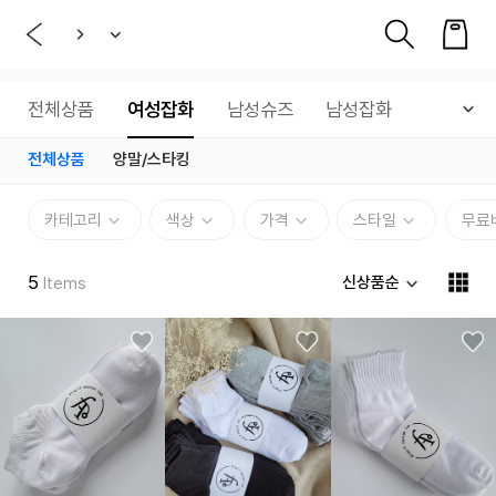
전체상품
여성잡화
남성슈즈
남성잡화
전체상품
양말/스타킹
카테고리
색상
가격
스타일
무료
5
신상품순
Items