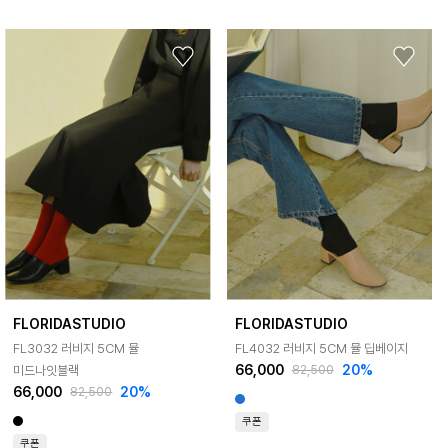
FLORIDASTUDIO
FLORIDASTUDIO
FL3032 러비지 5CM 뮬
FL4032 러비지 5CM 뮬 딥베이지
66,000
20%
미드나잇블랙
82,500
66,000
20%
82,500
쿠폰
쿠폰