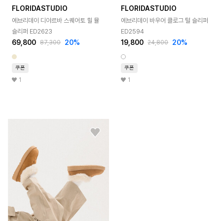
FLORIDASTUDIO
FLORIDASTUDIO
에브리데이 디야르바 스퀘어토 힐 뮬
에브리데이 바우어 클로그 털 슬리퍼
슬리퍼 ED2623
ED2594
69,800
20%
19,800
20%
87,300
24,800
쿠폰
쿠폰
1
1