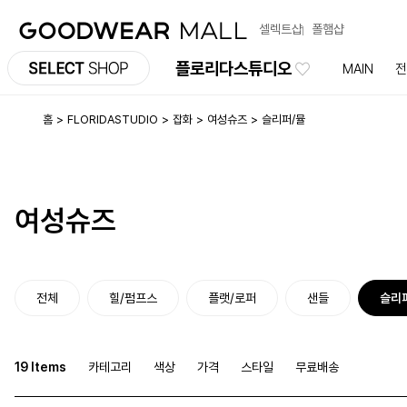
셀렉트샵
폴햄샵
플로리다스튜디오
MAIN
전
홈
FLORIDASTUDIO
잡화
여성슈즈
슬리퍼/뮬
여성슈즈
전체
힐/펌프스
플랫/로퍼
샌들
슬리
19 Items
카테고리
색상
가격
스타일
무료배송