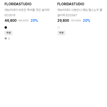
FLORIDASTUDIO
FLORIDASTUDIO
에브리데이 바트만 투버클 쿠션 슬리퍼
에브리데이 사본린나 패딩 웜스노우 뮬
ED2619
슬리퍼 ED2587
46,800
20%
29,800
20%
58,500
37,300
쿠폰
쿠폰
3