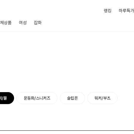
랭킹
하루특
체상품
여성
잡화
퍼/뮬
운동화/스니커즈
슬립온
워커/부츠