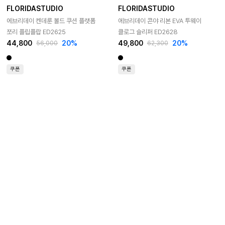
FLORIDASTUDIO
FLORIDASTUDIO
에브리데이 켄데룬 볼드 쿠션 플랫폼
에브리데이 콘야 리본 EVA 투웨이
쪼리 플립플랍 ED2625
클로그 슬리퍼 ED2628
44,800
20%
49,800
20%
56,000
62,300
쿠폰
쿠폰