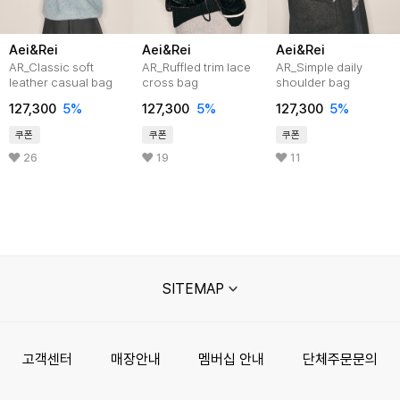
Aei&Rei
Aei&Rei
Aei&Rei
AR_Classic soft
AR_Ruffled trim lace
AR_Simple daily
leather casual bag
cross bag
shoulder bag
127,300
5%
127,300
5%
127,300
5%
쿠폰
쿠폰
쿠폰
26
19
11
SITEMAP
고객센터
매장안내
멤버십 안내
단체주문문의