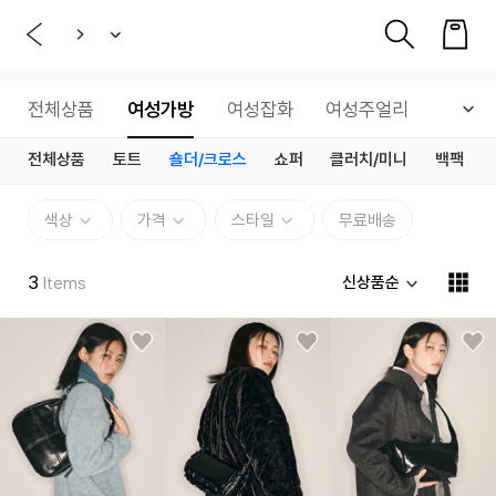
전체상품
여성가방
여성잡화
여성주얼리
전체상품
토트
숄더/크로스
쇼퍼
클러치/미니
백팩
색상
가격
스타일
무료배송
3
신상품순
Items