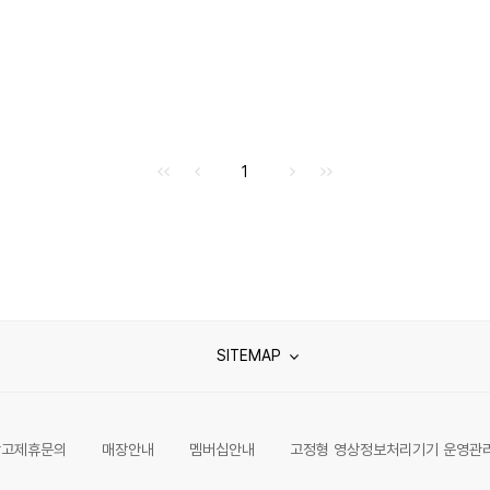
처음으로
이전으로
다음으로
마지막으로
1
SITEMAP
광고제휴문의
매장안내
멤버십안내
고정형 영상정보처리기기 운영관