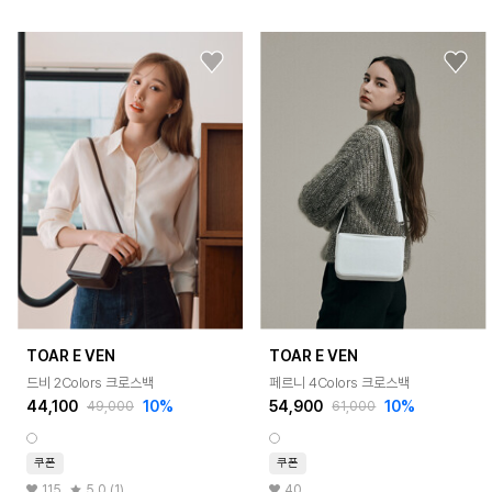
TOAR E VEN
TOAR E VEN
드비 2Colors 크로스백
페르니 4Colors 크로스백
44,100
10%
54,900
10%
49,000
61,000
쿠폰
쿠폰
115
5.0 (1)
40