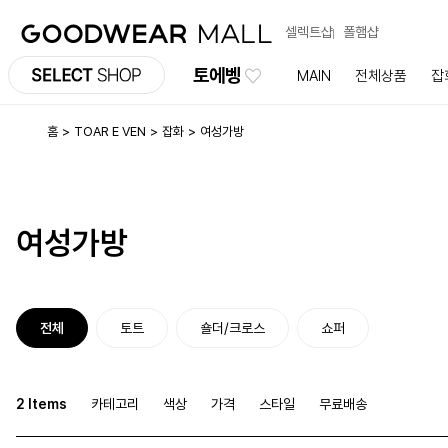
셀렉트샵
폴햄샵
토에벵
MAIN
전체상품
잡
홈
TOAR E VEN
잡화
여성가방
여성가방
전체
토트
숄더/크로스
쇼퍼
2 Items
카테고리
색상
가격
스타일
무료배송