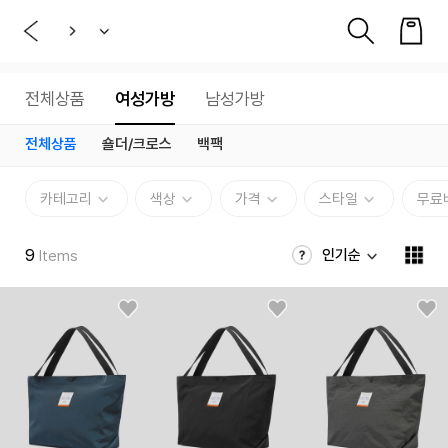
전체상품
여성가방
남성가방
전체상품
숄더/크로스
백팩
카테고리
색상
가격
스타일
무료
9
인기순
Items