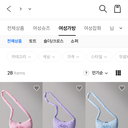
전체상품
여성슈즈
여성가방
여성잡화
남성슈즈
전체상품
토트
숄더/크로스
쇼퍼
카테고리
색상
가격
스타일
무료
28
인기순
Items