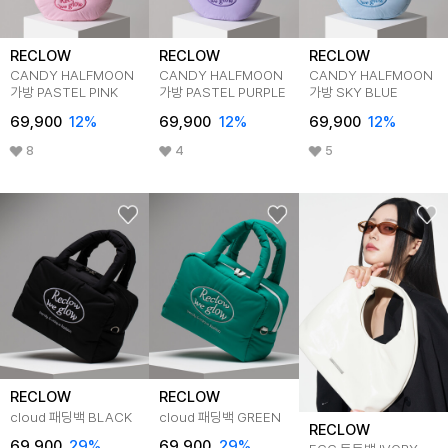
RECLOW
RECLOW
RECLOW
CANDY HALFMOON
CANDY HALFMOON
CANDY HALFMOON
가방 PASTEL PINK
가방 PASTEL PURPLE
가방 SKY BLUE
69,900
12%
69,900
12%
69,900
12%
8
4
5
RECLOW
RECLOW
cloud 패딩백 BLACK
cloud 패딩백 GREEN
RECLOW
69,900
29%
69,900
29%