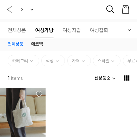
전체상품
여성가방
여성지갑
여성잡화
전체상품
에코백
카테고리
색상
가격
스타일
무료
1
신상품순
Items