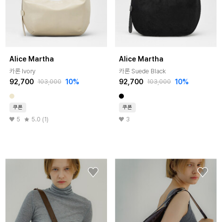
Alice Martha
Alice Martha
카론 Ivory
카론 Suede Black
92,700
10%
92,700
10%
103,000
103,000
쿠폰
쿠폰
5
5.0 (1)
3