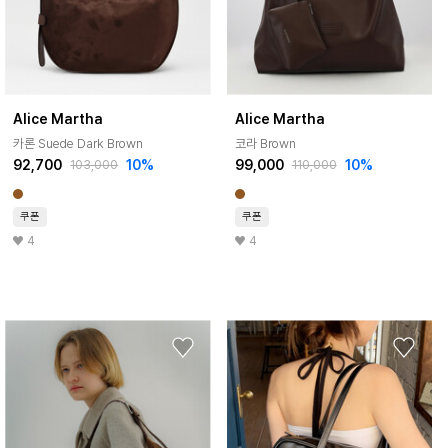
Alice Martha
Alice Martha
카론 Suede Dark Brown
코라 Brown
92,700
10%
99,000
10%
103,000
110,000
쿠폰
쿠폰
4
4