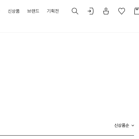
가
신상품
브랜드
기획전
신상품순