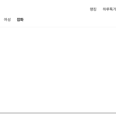
랭킹
하루특
여성
잡화