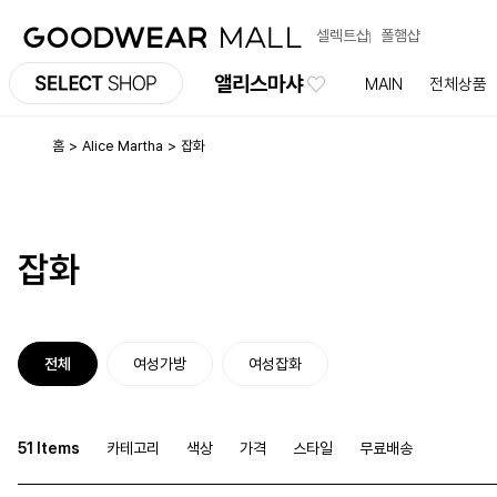
셀렉트샵
폴햄샵
앨리스마샤
MAIN
전체상품
홈
Alice Martha
잡화
잡화
전체
여성가방
여성잡화
51 Items
카테고리
색상
가격
스타일
무료배송