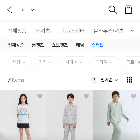
전체상품
티셔츠
니트/스웨터
블라우스/셔츠
아
전체상품
롱팬츠
쇼트팬츠
데님
스커트
색상
가격
사이즈
스타일
무료배
7
인기순
Items