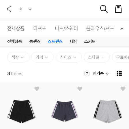
전체상품
티셔츠
니트/스웨터
블라우스/셔츠
아
전체상품
롱팬츠
쇼트팬츠
데님
스커트
색상
가격
사이즈
스타일
무료배
3
인기순
Items