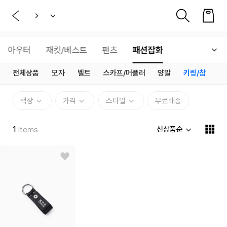
아우터
재킷/베스트
팬츠
패션잡화
전체상품
모자
벨트
스카프/머플러
양말
키링/참
색상
가격
스타일
무료배송
1
신상품순
Items