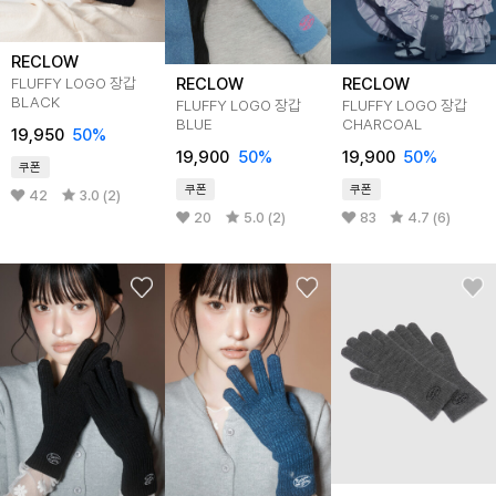
RECLOW
RECLOW
RECLOW
FLUFFY LOGO 장갑
BLACK
FLUFFY LOGO 장갑
FLUFFY LOGO 장갑
BLUE
CHARCOAL
19,950
50%
19,900
50%
19,900
50%
쿠폰
쿠폰
쿠폰
42
3.0 (2)
20
5.0 (2)
83
4.7 (6)