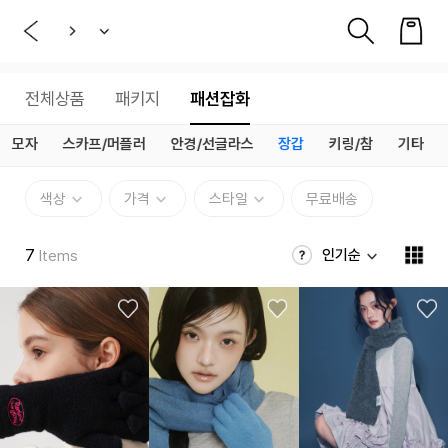
전체상품
패키지
패션잡화
모자
스카프/머플러
안경/선글라스
장갑
키링/참
기타
색상
가격
스타일
무료배송
7
인기순
Items