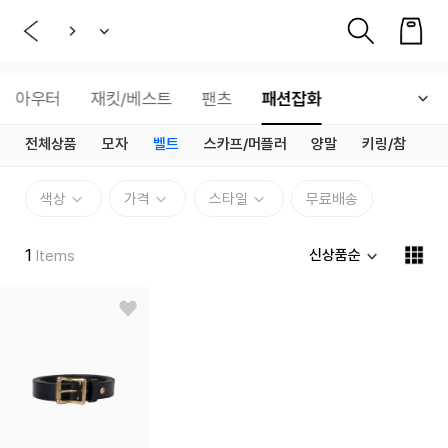
아우터
재킷/베스트
팬츠
패션잡화
전체상품
모자
벨트
스카프/머플러
양말
키링/참
색상
가격
스타일
무료배송
1
신상품순
Items