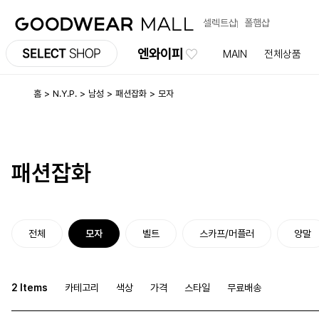
셀렉트샵
폴햄샵
엔와이피
MAIN
전체상품
홈
N.Y.P.
남성
패션잡화
모자
패션잡화
전체
모자
벨트
스카프/머플러
양말
2 Items
카테고리
색상
가격
스타일
무료배송