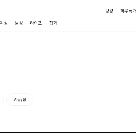
랭킹
하루특
여성
남성
라이프
잡화
키링/참