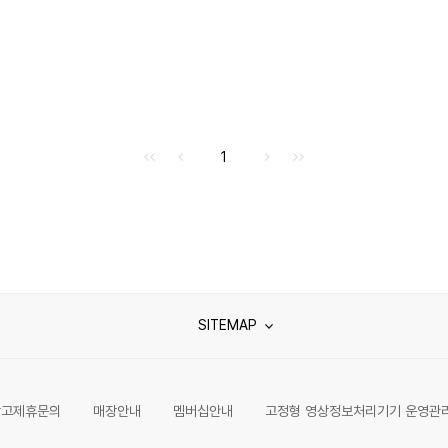
처음으로
이전으로
다음으로
마지막으로
1
SITEMAP
광고제휴문의
매장안내
멤버십안내
고정형 영상정보처리기기 운영관