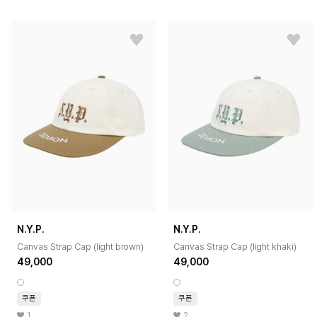
N.Y.P.
N.Y.P.
Canvas Strap Cap (light brown)
Canvas Strap Cap (light khaki)
49,000
49,000
쿠폰
쿠폰
1
2