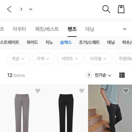
츠
아우터
재킷/베스트
팬츠
데님
스트레이트
와이드
치노
슬랙스
조거/스웨트
데님
하프
색상
가격
사이즈
스타일
무료배
12
인기순
Items