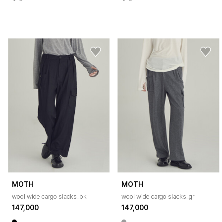
MOTH
MOTH
wool wide cargo slacks_bk
wool wide cargo slacks_gr
147,000
147,000