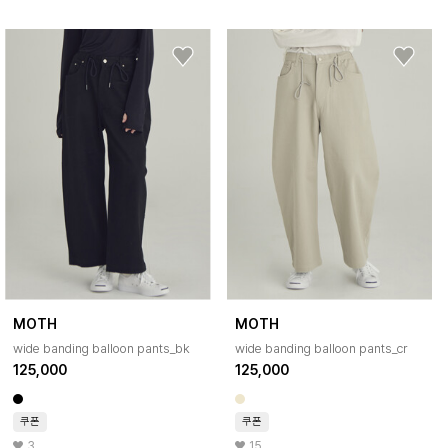
MOTH
MOTH
wide banding balloon pants_bk
wide banding balloon pants_cr
125,000
125,000
쿠폰
쿠폰
3
15