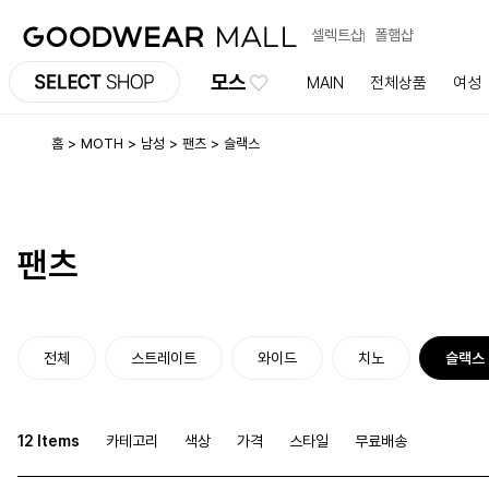
셀렉트샵
폴햄샵
모스
MAIN
전체상품
여성
홈
MOTH
남성
팬츠
슬랙스
팬츠
전체
스트레이트
와이드
치노
슬랙스
12 Items
카테고리
색상
가격
스타일
무료배송