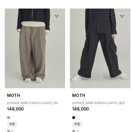
MOTH
MOTH
pintuck wide balloon pants_be
pintuck wide balloon pants_dgn
148,000
148,000
쿠폰
쿠폰
6
3