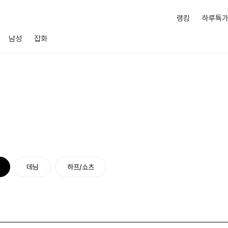
랭킹
하루특
남성
잡화
데님
하프/쇼츠