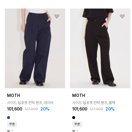
MOTH
MOTH
사이드 립포켓 핀턱 팬츠_네이비
사이드 립포켓 핀턱 팬츠_블랙
101,600
20%
101,600
20%
127,000
127,000
쿠폰
쿠폰
2
1