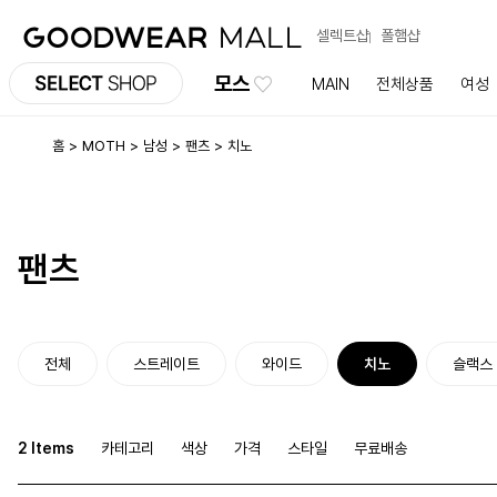
셀렉트샵
폴햄샵
모스
MAIN
전체상품
여성
홈
MOTH
남성
팬츠
치노
팬츠
전체
스트레이트
와이드
치노
슬랙스
2 Items
카테고리
색상
가격
스타일
무료배송