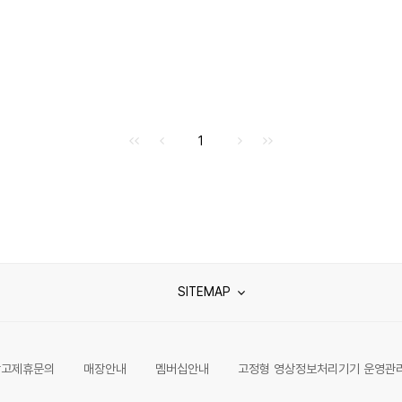
처음으로
이전으로
다음으로
마지막으로
1
SITEMAP
광고제휴문의
매장안내
멤버십안내
고정형 영상정보처리기기 운영관