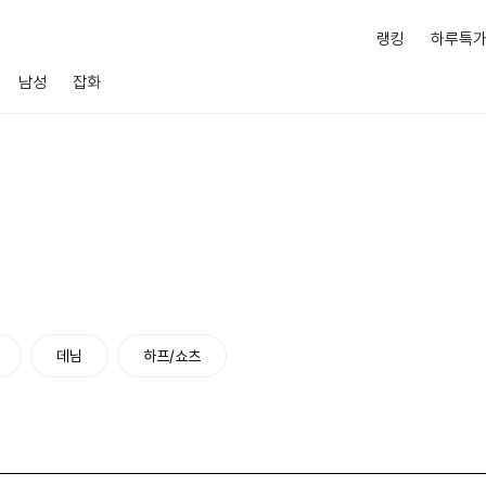
랭킹
하루특
남성
잡화
데님
하프/쇼츠