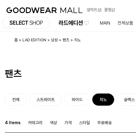
셀렉트샵
폴햄샵
라드에디션
MAIN
전체상품
홈
LAD EDITION
남성
팬츠
치노
팬츠
전체
스트레이트
와이드
치노
슬랙스
4 Items
카테고리
색상
가격
스타일
무료배송