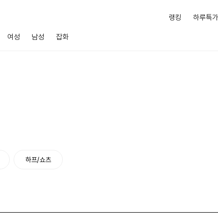
랭킹
하루특
여성
남성
잡화
하프/쇼츠