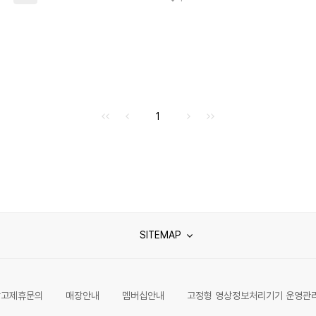
처음으로
이전으로
다음으로
마지막으로
1
SITEMAP
광고제휴문의
매장안내
멤버십안내
고정형 영상정보처리기기 운영관