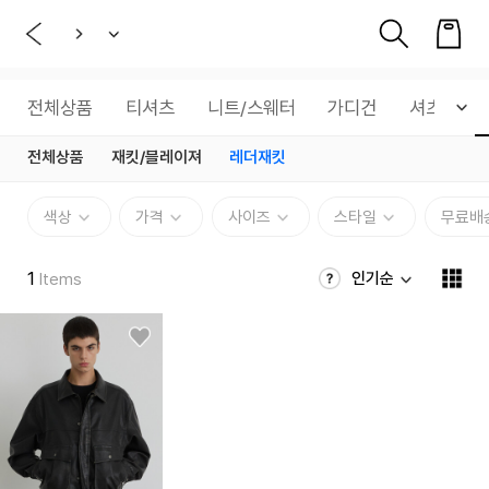
전체상품
티셔츠
니트/스웨터
가디건
셔츠
전체상품
재킷/블레이져
레더재킷
색상
가격
사이즈
스타일
무료배
1
인기순
Items