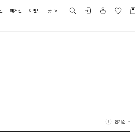
전
매거진
이벤트
굿TV
인기순