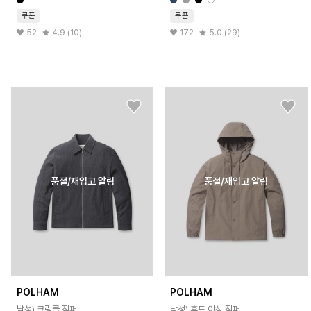
쿠폰
쿠폰
52
4.9 (10)
172
5.0 (29)
품절/재입고 알림
품절/재입고 알림
POLHAM
POLHAM
남성) 크링클 점퍼
남성) 후드 야상 점퍼