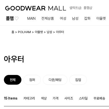
셀렉트샵
폴햄샵
폴햄
MAIN
전체상품
여성
남성
잡화
아울렛
홈
POLHAM
아울렛
남성
아우터
아우터
전체
점퍼
다운/패딩
집업
15 Items
카테고리
색상
가격
사이즈
스타일
무료배송