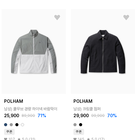
POLHAM
POLHAM
남성) 쿨무브 경량 하이넥 바람막이
남성) 크링클 점퍼
25,900
71%
29,900
70%
89,900
99,900
쿠폰
쿠폰
107
5.0 (31)
145
5.0 (17)