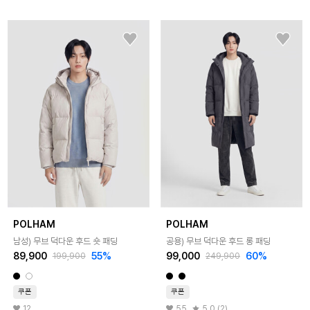
POLHAM
POLHAM
남성) 무브 덕다운 후드 숏 패딩
공용) 무브 덕다운 후드 롱 패딩
89,900
55%
99,000
60%
199,900
249,900
쿠폰
쿠폰
12
55
5.0 (2)