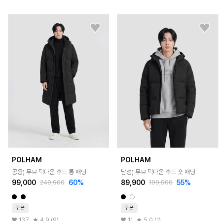
POLHAM
POLHAM
공용) 무브 덕다운 후드 롱 패딩
남성) 무브 덕다운 후드 숏 패딩
99,000
60%
89,900
55%
249,900
199,900
쿠폰
쿠폰
137
4.9 (9)
11
5.0 (1)