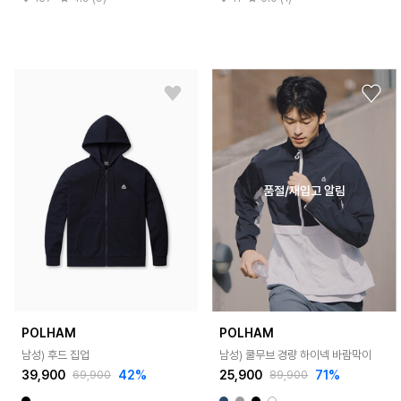
품절/재입고 알림
POLHAM
POLHAM
남성) 후드 집업
남성) 쿨무브 경량 하이넥 바람막이
39,900
42%
25,900
71%
69,900
89,900