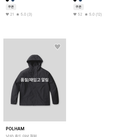
쿠폰
쿠폰
21
5.0 (3)
52
5.0 (12)
품절/재입고 알림
POLHAM
남성) 후드 야상 점퍼