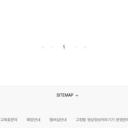
처음으로
이전으로
다음으로
마지막으로
1
SITEMAP
광고제휴문의
매장안내
멤버십안내
고정형 영상정보처리기기 운영관