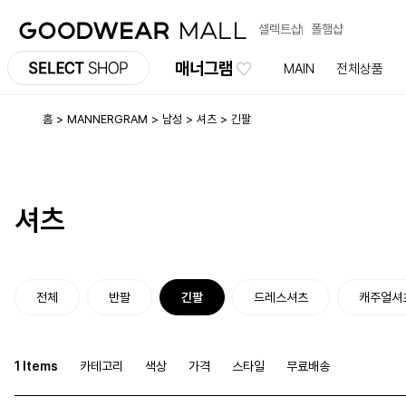
셀렉트샵
폴햄샵
매너그램
MAIN
전체상품
홈
MANNERGRAM
남성
셔츠
긴팔
셔츠
전체
반팔
긴팔
드레스셔츠
캐주얼셔
1 Items
카테고리
색상
가격
스타일
무료배송