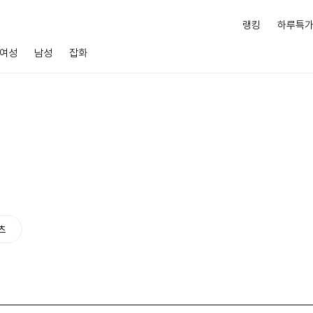
랭킹
하루특
여성
남성
잡화
츠