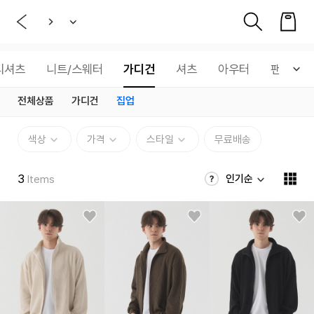
티셔츠
니트/스웨터
가디건
셔츠
아우터
팬츠
전체상품
가디건
집업
색상
가격
스타일
무료배송
3
인기순
Items