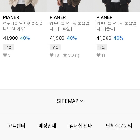
PIANER
PIANER
PIANER
컴포터블 오버핏 풀집업
컴포터블 오버핏 풀집업
컴포터블 오버핏 풀집업
니트 [베이지]
니트 [브라운]
니트 [블랙]
41,900
40%
41,900
40%
41,900
40%
쿠폰
쿠폰
쿠폰
5
18
5.0 (1)
11
SITEMAP
고객센터
매장안내
멤버십 안내
단체주문문의