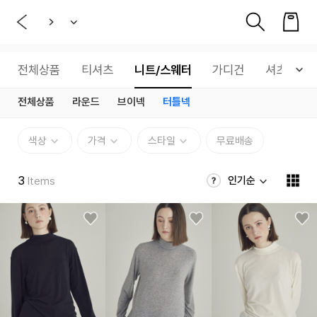
전체상품
티셔츠
니트/스웨터
가디건
셔츠
전체상품
라운드
브이넥
터틀넥
색상
가격
스타일
무료배송
3
인기순
Items