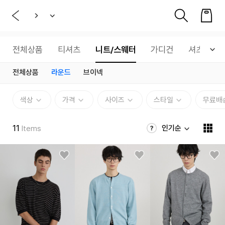
전체상품
티셔츠
니트/스웨터
가디건
셔츠
전체상품
라운드
브이넥
색상
가격
사이즈
스타일
무료배
11
인기순
Items