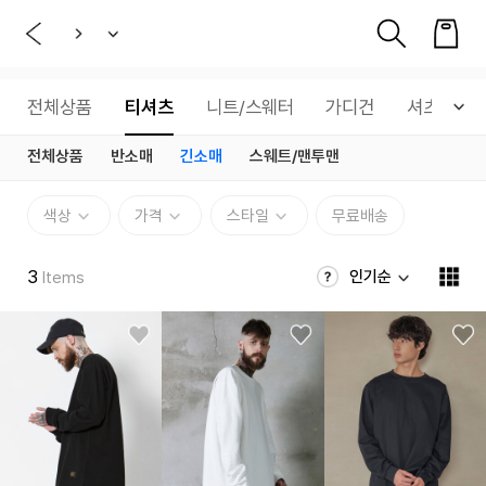
전체상품
티셔츠
니트/스웨터
가디건
셔츠
전체상품
반소매
긴소매
스웨트/맨투맨
색상
가격
스타일
무료배송
3
인기순
Items