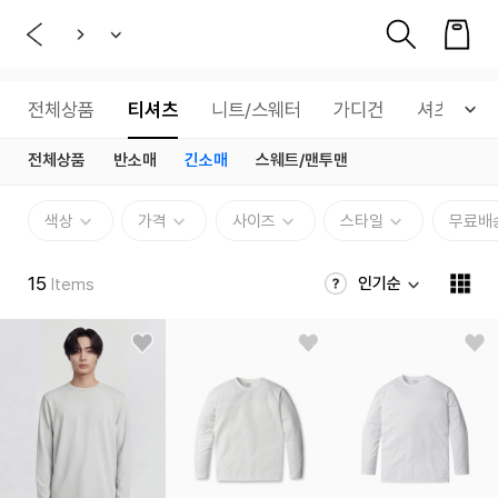
전체상품
티셔츠
니트/스웨터
가디건
셔츠
전체상품
반소매
긴소매
스웨트/맨투맨
색상
가격
사이즈
스타일
무료배
15
인기순
Items